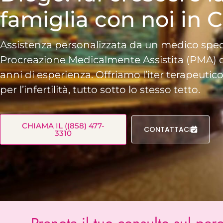
famiglia con noi in C
Assistenza personalizzata da un medico speci
Procreazione Medicalmente Assistita
(PMA) c
anni di esperienza. Offriamo l’iter terapeuti
per l’infertilità, tutto sotto lo stesso tetto.
CHIAMA IL ((858) 477-
CONTATTACI
3310