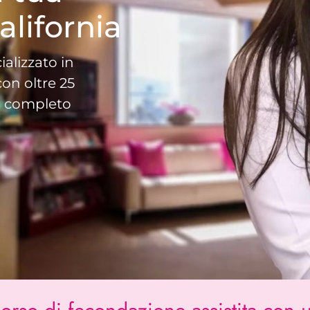
alifornia
alizzato in
on oltre 25
co completo