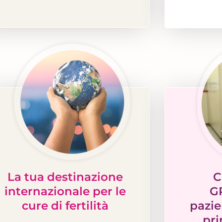
La tua destinazione
C
internazionale per le
G
cure di fertilità
pazie
pri