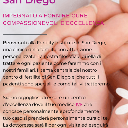
IMPEGNATO A FORNIRE CURE
COMPASSIONEVOLI D’ECCELLENZA
Benvenuti alla Fertility Institute di San Diego,
una clinica della fertilità con attenzione
personalizzata. La nostra filosofia è quella di
trattare ogni paziente come faremmo con i
nostri familiari. Il tema centrale del nostro
centro di fertilità di San Diego e’ che tutti i
pazienti sono speciali, e come tali vi tratteremo.
Siamo orgogliosi di essere un centro
IVF
d’eccellenza dove il tuo medico
che
conosce personalmente eprofondamente il
tuo caso si prenderà personalmente cura di te.
La dottoressa sarà lì per ogni visita ed eseguirà